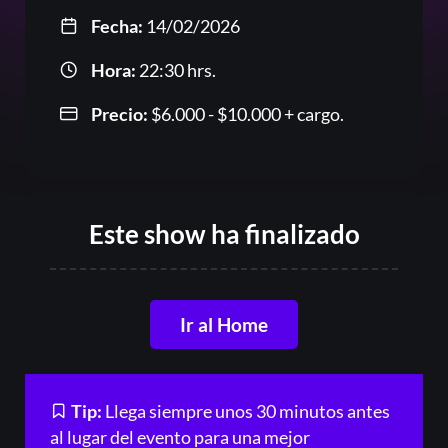
Or
Fecha:
14/02/2026
Hora:
22:30 hrs.
Precio:
$
6.000
-
$
10.000
Rango
+ cargo.
de
precios:
desde
$6.000
Este show ha finalizado
Acceder
hasta
$10.000
Registrarse
Ir al Home
¿Olvidaste la contraseña?
Tip:
Llega siempre unos 30 minutos antes
al lugar del evento para una mejor