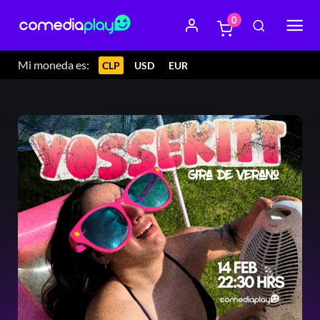
0
Mi moneda es:
CLP
USD
EUR