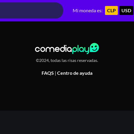
 91, Recoleta, Chile
Mi moneda es:
CLP
USD
©2024, todas las risas reservadas.
FAQS
|
Centro de ayuda
Or