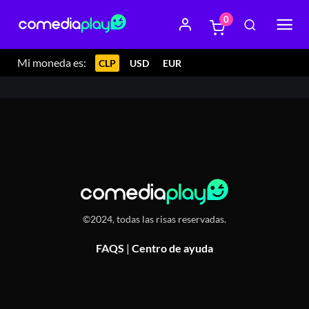
0
31 julio 2024 21:30
Teatro Los Pleimovil, Dardignac 91,
Recoleta, Chile
Mi moneda es:
CLP
USD
EUR
©2024, todas las risas reservadas.
FAQS
|
Centro de ayuda
Or