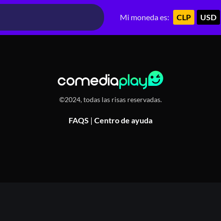
Recoleta, Chile, Santiago de Chile, Chile
Mi moneda es:
CLP
USD
©2024, todas las risas reservadas.
FAQS
|
Centro de ayuda
Or