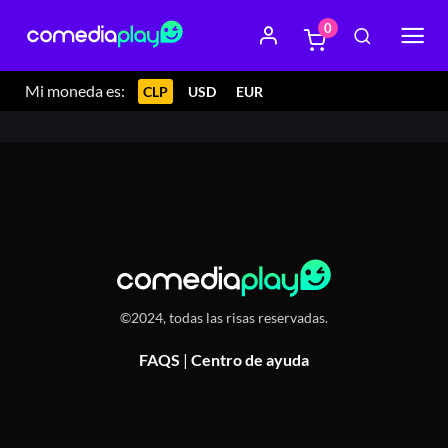
0
21 junio 2024 19:30
Matureo, Conrado Amthauer 1076,
osorno, Chile
Mi moneda es:
CLP
USD
EUR
©2024, todas las risas reservadas.
FAQS
|
Centro de ayuda
Or