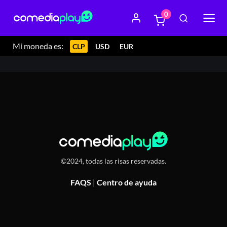
0
27 abril 2024 21:00
TEATRO LOSPLEIMOVIL, Dardignac
91, Recoleta, Chile
Mi moneda es:
CLP
USD
EUR
©2024, todas las risas reservadas.
FAQS
|
Centro de ayuda
Or