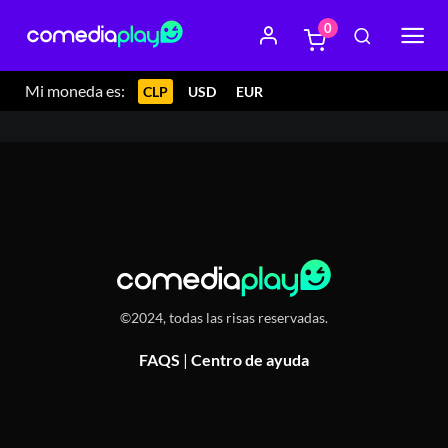
0
9 enero 2024 22:00
Sublimeat Bar, Av. Balmaceda 2526,
Calama
Mi moneda es:
CLP
USD
EUR
©2024, todas las risas reservadas.
FAQS
|
Centro de ayuda
Or