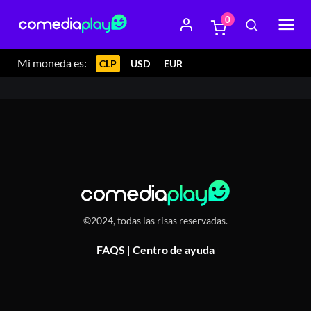
0
24 febrero 2024 22:00
Künge Restobar, Blanco Encalada
21, Castro
Mi moneda es:
CLP
USD
EUR
©2024, todas las risas reservadas.
FAQS
|
Centro de ayuda
Or