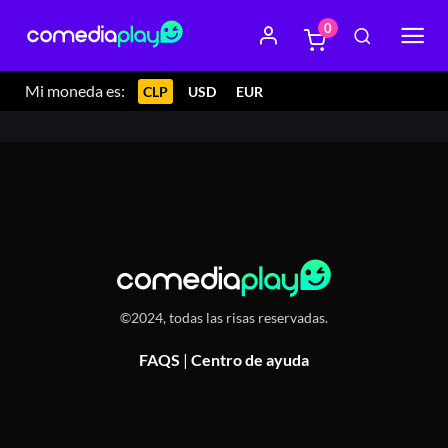
0
22 febrero 2024 22:00
Baradero Pub, Rengifo 964, Puerto
Montt
Mi moneda es:
CLP
USD
EUR
©2024, todas las risas reservadas.
FAQS
|
Centro de ayuda
Or