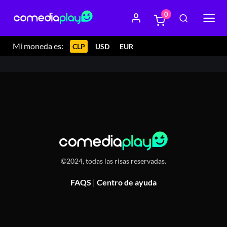
0
1 febrero 2024 22:00
Espacio Claustro, Av. Manso de
Velasco 904, San Fernando
Mi moneda es:
CLP
USD
EUR
©2024, todas las risas reservadas.
FAQS
|
Centro de ayuda
Or