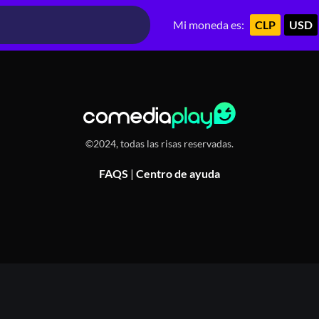
dencia
Mi moneda es:
CLP
USD
©2024, todas las risas reservadas.
FAQS
|
Centro de ayuda
Or