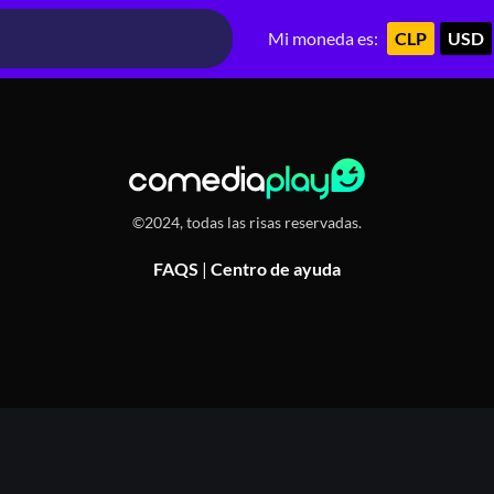
a
Mi moneda es:
CLP
USD
©2024, todas las risas reservadas.
FAQS
|
Centro de ayuda
Or