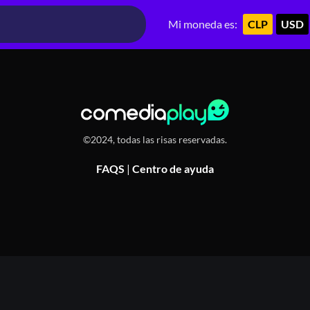
dencia, Chile
Mi moneda es:
CLP
USD
©2024, todas las risas reservadas.
FAQS
|
Centro de ayuda
Or