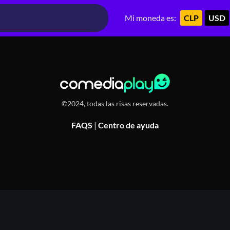
, Ñuñoa, Chile
Mi moneda es:
CLP
USD
©2024, todas las risas reservadas.
FAQS
|
Centro de ayuda
Or