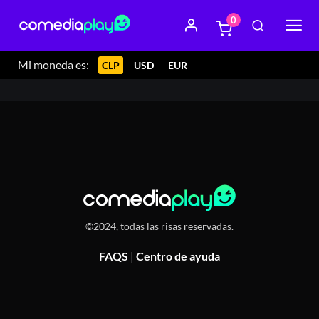
0
6 julio 2024 20:15
Teatro El Cachafaz, Avenida Italia 1679,
Ñuñoa, Chile
Mi moneda es:
CLP
USD
EUR
©2024, todas las risas reservadas.
FAQS
|
Centro de ayuda
Or