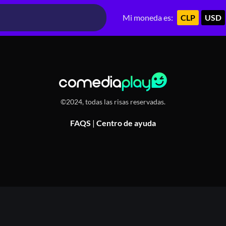
79, Ñuñoa, Chile
Mi moneda es:
CLP
USD
©2024, todas las risas reservadas.
FAQS
|
Centro de ayuda
Or