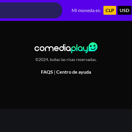
a 1679, Ñuñoa, Chile
Mi moneda es:
CLP
USD
©2024, todas las risas reservadas.
FAQS
|
Centro de ayuda
Or