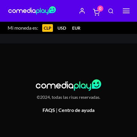
0
30 agosto 2024 22:00
Gatoloco Restobar, 4 Norte 837,
Talca, Chile
Mi moneda es:
CLP
USD
EUR
©2024, todas las risas reservadas.
FAQS
|
Centro de ayuda
Or