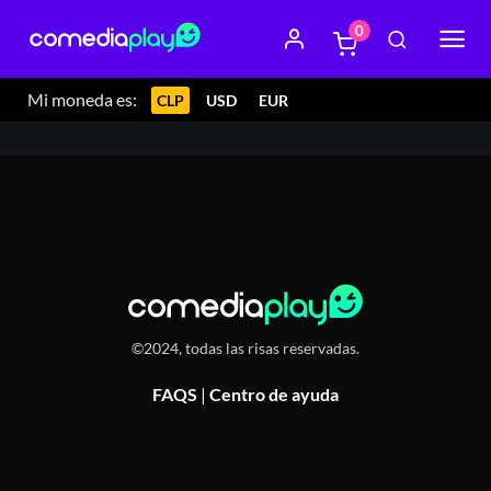
0
21 febrero 2026 22:00
La Cantina Restobar, Avenida
Pedro de Valdivia 55, Providencia, Chile
Mi moneda es:
CLP
USD
EUR
©2024, todas las risas reservadas.
FAQS
|
Centro de ayuda
Or