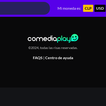
 Valdivia 55, Providencia, Chile
Mi moneda es:
CLP
USD
©2024, todas las risas reservadas.
FAQS
|
Centro de ayuda
Or