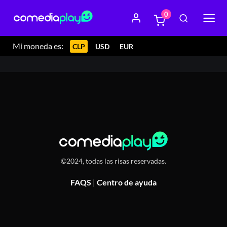
0
10 enero 2024 20:30
Blue Pub, Alcaldesa Balbina Vera
3526, Ñuñoa
Mi moneda es:
CLP
USD
EUR
©2024, todas las risas reservadas.
FAQS
|
Centro de ayuda
Or