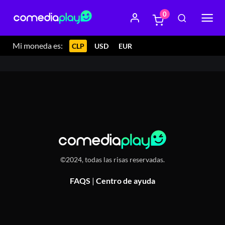
0
22 agosto 2025 21:00
Wolves Bar, Eyzaguirre 588, San
Bernardo, Chile
Mi moneda es:
CLP
USD
EUR
©2024, todas las risas reservadas.
FAQS
|
Centro de ayuda
Or