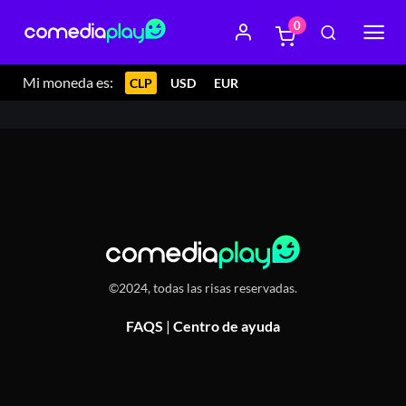
0
19 abril 2024 22:15
Teatro El Cachafaz, Avenida Italia
1679, Ñuñoa, Chile
Mi moneda es:
CLP
USD
EUR
©2024, todas las risas reservadas.
FAQS
|
Centro de ayuda
Or