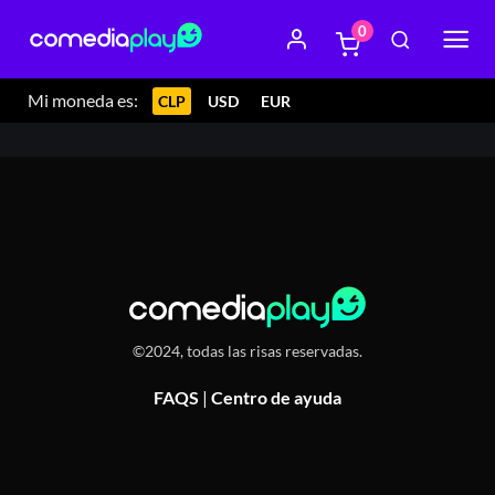
0
4 julio 2024 21:00
Teatro El Cachafaz, Avenida Italia 1679,
Ñuñoa, Chile
Mi moneda es:
CLP
USD
EUR
©2024, todas las risas reservadas.
FAQS
|
Centro de ayuda
Or