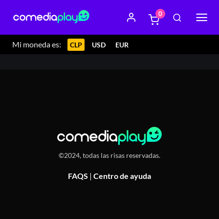
0
21 junio 2024 21:00
Teatro Los Pleimovil, Dardignac 91,
Recoleta, Chile
Mi moneda es:
CLP
USD
EUR
©2024, todas las risas reservadas.
FAQS
|
Centro de ayuda
Or