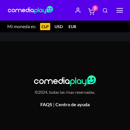
0
14 marzo 2024 22:00
Republicano Bar, Av. República de
Chile 391, Rancagua
Mi moneda es:
CLP
USD
EUR
©2024, todas las risas reservadas.
FAQS
|
Centro de ayuda
Or