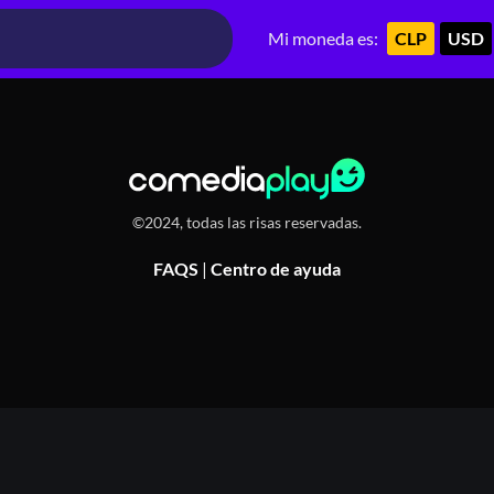
tt, Chile
Mi moneda es:
CLP
USD
©2024, todas las risas reservadas.
FAQS
|
Centro de ayuda
Or