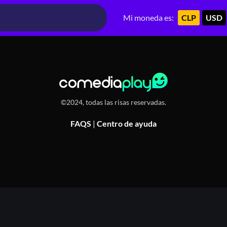
Mi moneda es:
CLP
USD
©2024, todas las risas reservadas.
FAQS
|
Centro de ayuda
Or