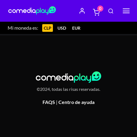
0
10 febrero 2024 21:30
El Cachafaz, Av. Italia 1679, Ñuñoa
Mi moneda es:
CLP
USD
EUR
©2024, todas las risas reservadas.
FAQS
|
Centro de ayuda
Or