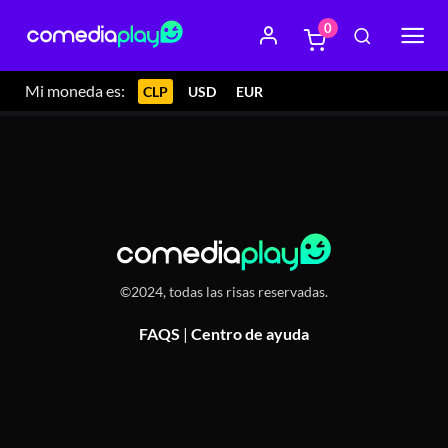
0
17 febrero 2024 23:00
El Cachafaz, Av. Italia 1679, Ñuñoa
Mi moneda es:
CLP
USD
EUR
©2024, todas las risas reservadas.
FAQS
|
Centro de ayuda
Or