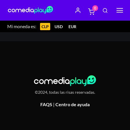
0
28 agosto 2025 21:00
Santa Hamburguesa, Monseñor
Edwards 1076, La Reina, Chile
Mi moneda es:
CLP
USD
EUR
©2024, todas las risas reservadas.
FAQS
|
Centro de ayuda
Or