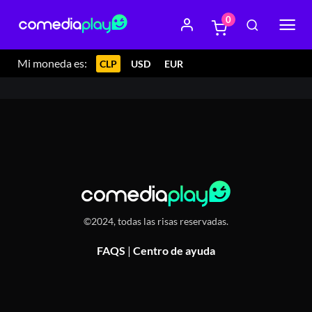
0
26 junio 2025 19:30
Centro Cultural IPA, Condel 1349,
Valparaiso, Chile
Mi moneda es:
CLP
USD
EUR
©2024, todas las risas reservadas.
FAQS
|
Centro de ayuda
Or