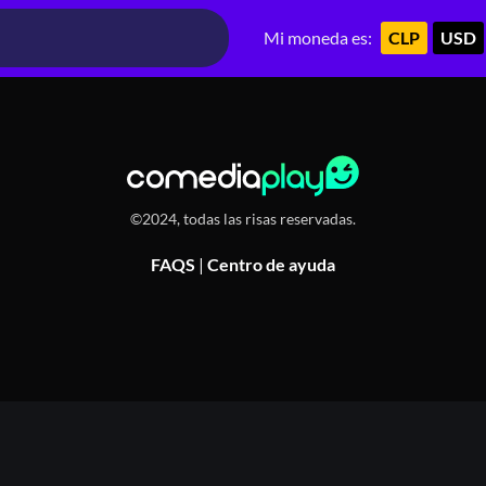
Providencia, Chile
Mi moneda es:
CLP
USD
©2024, todas las risas reservadas.
FAQS
|
Centro de ayuda
Or