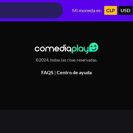
encia, Chile
Mi moneda es:
CLP
USD
©2024, todas las risas reservadas.
FAQS
|
Centro de ayuda
Or