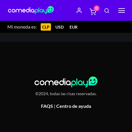
0
23 abril 2024 21:00
Disvit, Av. Vitacura 9875, Santiago,
Chile
Mi moneda es:
CLP
USD
EUR
©2024, todas las risas reservadas.
FAQS
|
Centro de ayuda
Or