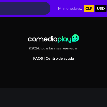
 Calama
Mi moneda es:
CLP
USD
©2024, todas las risas reservadas.
FAQS
|
Centro de ayuda
Or