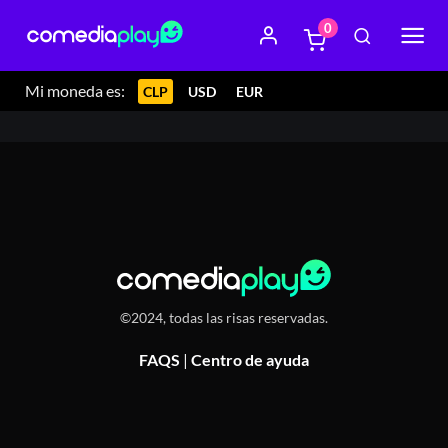
0
2 febrero 2024 22:00
Sublimeat Bar, Av. Balmaceda 2526,
Calama
Mi moneda es:
CLP
USD
EUR
©2024, todas las risas reservadas.
FAQS
|
Centro de ayuda
Or