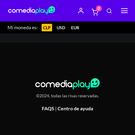
0
14 noviembre 2025 21:00
Calabria Restobar,
Constitución 61, Providencia, Chile
Mi moneda es:
CLP
USD
EUR
©2024, todas las risas reservadas.
FAQS
|
Centro de ayuda
Or