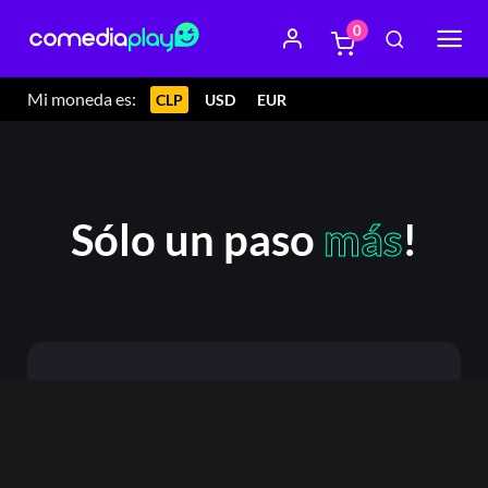
0
Mi moneda es:
CLP
USD
EUR
Sólo un paso
más
!