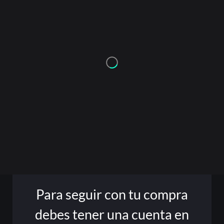
Or
Acceder
Para seguir con tu compra
Registrarse
debes tener una cuenta en
¿Olvidaste la contraseña?