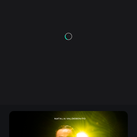
Or
Acceder
Registrarse
¿Olvidaste la contraseña?