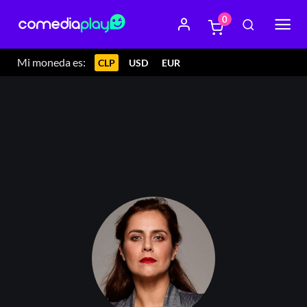
0
Mi moneda es:
CLP
USD
EUR