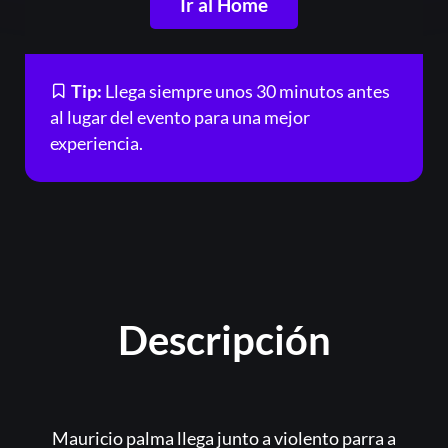
Ir al Home
Or
Tip:
Llega siempre unos 30 minutos antes
al lugar del evento para una mejor
experiencia.
Acceder
Registrarse
Descripción
¿Olvidaste la contraseña?
Mauricio palma llega junto a violento parra a